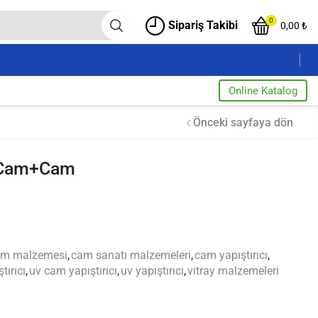
0
Sipariş Takibi
0,00
₺
Online Katalog
Önceki sayfaya dön
R Cam+Cam
m malzemesi
,
cam sanatı malzemeleri
,
cam yapıştırıcı
,
tırıcı
,
uv cam yapıştırıcı
,
uv yapıştırıcı
,
vitray malzemeleri