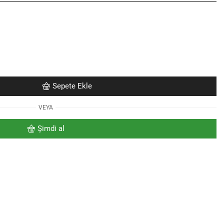
Sepete Ekle
VEYA
Şimdi al