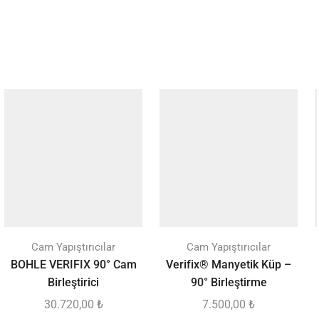
Cam Yapıştırıcılar
Cam Yapıştırıcılar
BOHLE VERIFIX 90° Cam
Verifix® Manyetik Küp –
Birleştirici
90° Birleştirme
30.720,00
₺
7.500,00
₺