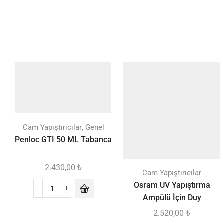
,
Cam Yapıştırıcılar
Genel
Penloc GTI 50 ML Tabanca
2.430,00
₺
Cam Yapıştırıcılar
Osram UV Yapıştırma
Ampülü İçin Duy
2.520,00
₺